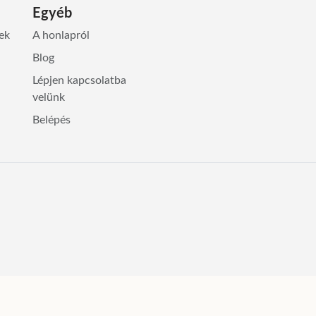
Egyéb
lek
A honlapról
Blog
Lépjen kapcsolatba
velünk
Belépés