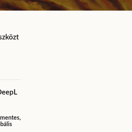
szközt
 DeepL
őmentes,
bális