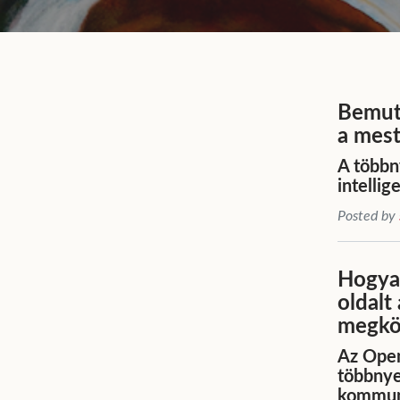
Bemuta
a mest
A többn
intelli
Posted by
Hogyan
oldalt
megkö
Az Open
többnye
kommun