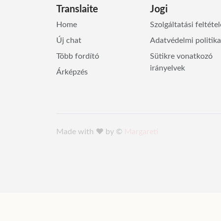
Translaite
Jogi
Home
Szolgáltatási feltéte
Új chat
Adatvédelmi politika
Több fordító
Sütikre vonatkozó
irányelvek
Árképzés
Made with ♥️ by ©
Margareti