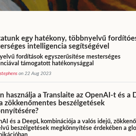
tunk egy hatékony, többnyelvű fordítóe
erséges intelligencia segítségével
yelvű fordítások egyszerűsítése mesterséges
genciával támogatott hatékonysággal
stephens
on 22 Aug 2023
 használja a Translaite az OpenAI-t és a
 a zökkenőmentes beszélgetések
nnyítésére?
AI és a DeepL kombinációja a valós idejű, zökken
lvű beszélgetések megkönnyítése érdekében a glo
ikációban