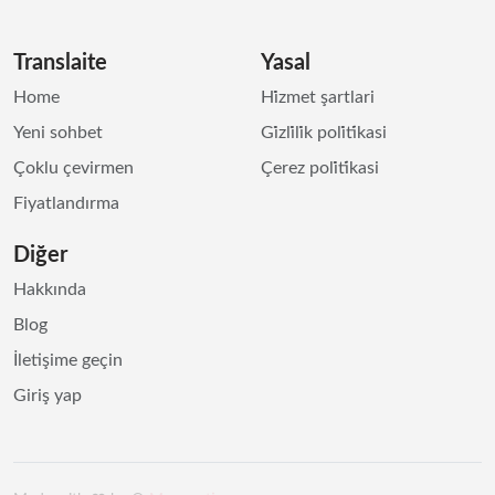
Translaite
Yasal
Home
Hi̇zmet şartlari
Yeni sohbet
Gi̇zli̇li̇k poli̇ti̇kasi
Çoklu çevirmen
Çerez poli̇ti̇kasi
Fiyatlandırma
Diğer
Hakkında
Blog
İletişime geçin
Giriş yap