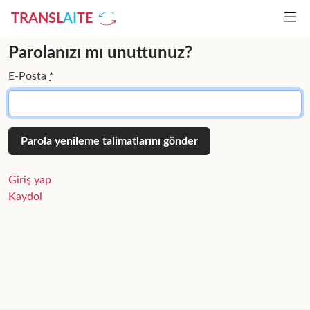
TRANSL
AI
TE
Parolanızı mı unuttunuz?
E-Posta
*
Giriş yap
Kaydol