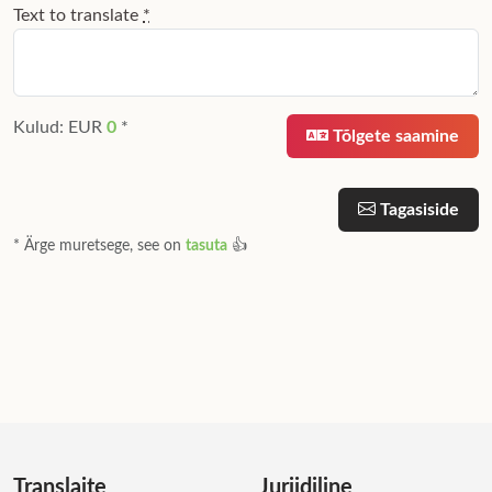
Text to translate
*
See on vaid prooviversioon. Klõpsake tagasiside nupule ja andke mulle t
Kulud: EUR
0
*
Tõlgete saamine
Tagasiside
* Ärge muretsege, see on
tasuta
👍
* Ohh ei, liiga
kallis
😱
Translaite
Juriidiline