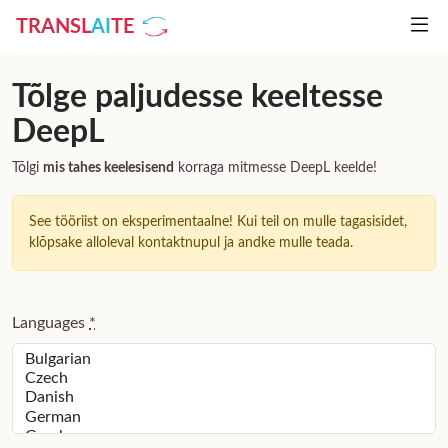
TRANSL
AI
TE
Tõlge paljudesse keeltesse
DeepL
Tõlgi
mis tahes keelesisend
korraga mitmesse DeepL keelde!
See tööriist on eksperimentaalne! Kui teil on mulle tagasisidet,
klõpsake alloleval kontaktnupul ja andke mulle teada.
Languages
*