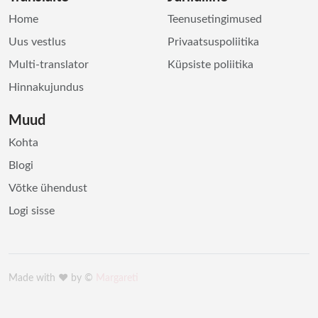
Home
Teenusetingimused
Uus vestlus
Privaatsuspoliitika
Multi-translator
Küpsiste poliitika
Hinnakujundus
Muud
Kohta
Blogi
Võtke ühendust
Logi sisse
Made with ♥️ by ©
Margareti