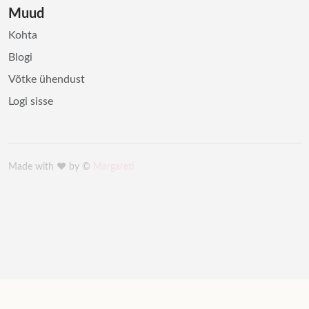
Muud
Kohta
Blogi
Võtke ühendust
Logi sisse
Made with ♥️ by ©
Margareti