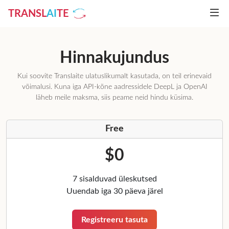
TRANSL
AI
TE
Hinnakujundus
Kui soovite Translaite ulatuslikumalt kasutada, on teil erinevaid
võimalusi. Kuna iga API-kõne aadressidele DeepL ja OpenAI
läheb meile maksma, siis peame neid hindu küsima.
Free
$0
7 sisalduvad üleskutsed
Uuendab iga 30 päeva järel
Registreeru tasuta