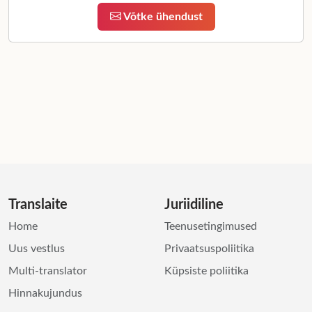
Võtke ühendust
Translaite
Juriidiline
Home
Teenusetingimused
Uus vestlus
Privaatsuspoliitika
Multi-translator
Küpsiste poliitika
Hinnakujundus