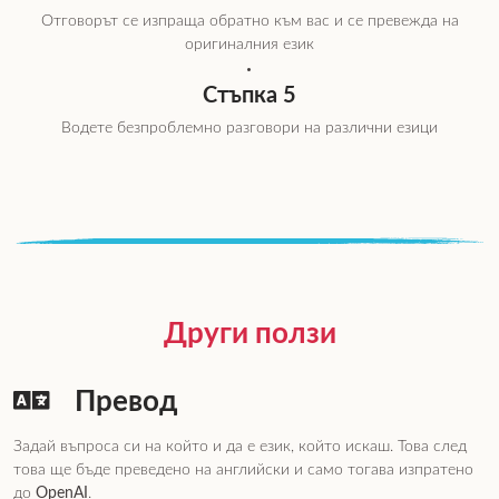
Отговорът се изпраща обратно към вас и се превежда на
оригиналния език
Стъпка 5
Водете безпроблемно разговори на различни езици
Други ползи
Превод
Задай въпроса си на който и да е език, който искаш. Това след
това ще бъде преведено на английски и само тогава изпратено
до
OpenAI
.