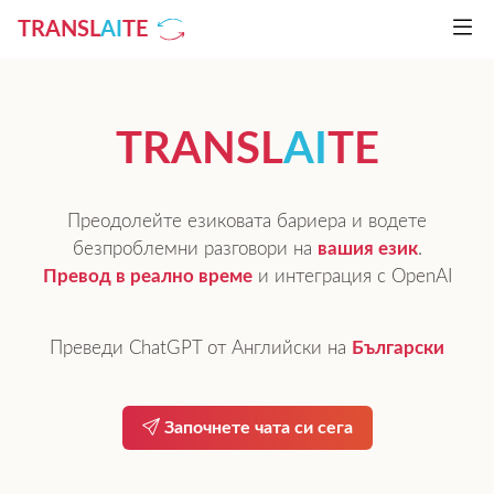
TRANSL
AI
TE
TRANSL
AI
TE
Преодолейте езиковата бариера и водете
безпроблемни разговори на
вашия език
.
Превод в реално време
и интеграция с OpenAI
Преведи ChatGPT от Английски на
Български
Започнете чата си сега