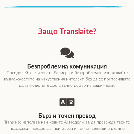
Защо Translaite?
Безпроблемна комуникация
Преодолейте езиковата бариера и безпроблемно използвайте
възможностите на изкуствения интелект, без да се притеснявате
дали моделът е достатъчно добър на вашия език.
Бърз и точен превод
Translaite използва най-новите AI модели, за да превежда твоите
подсказки, предоставяйки бързи и точни преводи в реално