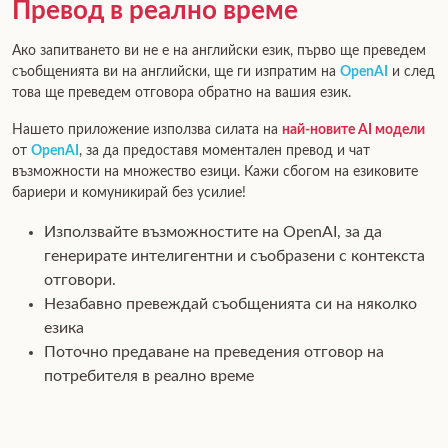
Превод в реално време
Ако запитването ви не е на английски език, първо ще преведем
съобщенията ви на английски, ще ги изпратим на
OpenAI
и след
това ще преведем отговора обратно на вашия език.
Нашето приложение използва силата на
най-новите AI модели
от
OpenAI
, за да предоставя моментален превод и чат
възможности на множество езици. Кажи сбогом на езиковите
бариери и комуникирай без усилие!
Използвайте възможностите на OpenAI, за да
генерирате интелигентни и съобразени с контекста
отговори.
Незабавно превеждай съобщенията си на няколко
езика
Поточно предаване на преведения отговор на
потребителя в реално време