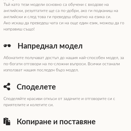
Тъй като тези модели основно са обучени с входове на
английски, резултатите ще са по-добри, ако ги подканиш на
английски и след това ги преведеш обратно на езика си.
Ако искаш да преведеш чата си на още един език, можеш да го
направиш също!
Напреднал модел
Абонатите получават достъп до нашия най-способен модел, за
по-богати отговори на по-сложни въпроси. Всички останали
използват нашия последен бърз модел.
Споделете
Споделяйте красиви откъси от задачите и отговорите си с
приятелите и колегите си.
Копиране и поставяне