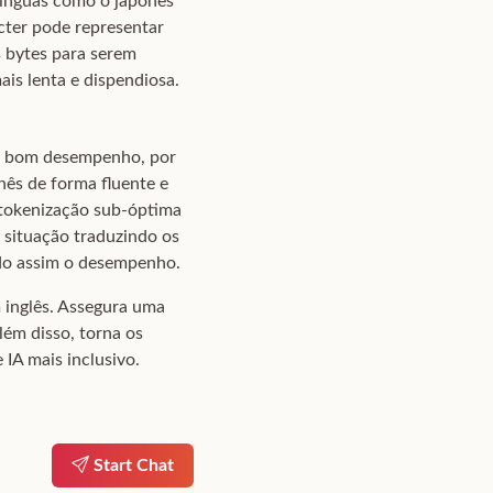
 línguas como o japonês
ácter pode representar
 bytes para serem
ais lenta e dispendiosa.
um bom desempenho, por
ês de forma fluente e
à tokenização sub-óptima
 situação traduzindo os
ando assim o desempenho.
m inglês. Assegura uma
lém disso, torna os
IA mais inclusivo.
Start Chat