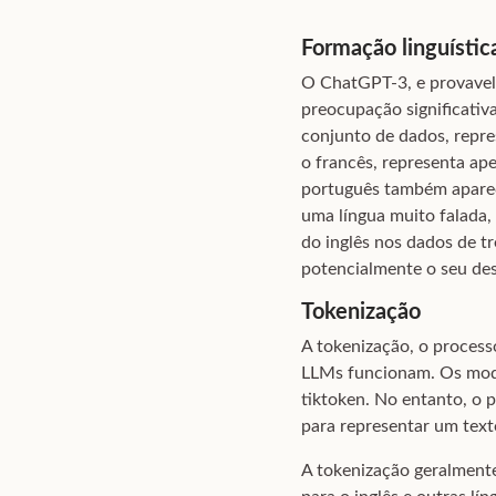
Formação linguístic
O ChatGPT-3, e provavel
preocupação significativa
conjunto de dados, repre
o francês, representa ap
português também aparec
uma língua muito falada,
do inglês nos dados de t
potencialmente o seu de
Tokenização
A tokenização, o process
LLMs funcionam. Os mode
tiktoken. No entanto, o 
para representar um text
A tokenização geralmente