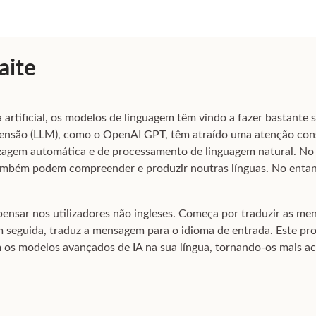
aite
 artificial, os modelos de linguagem têm vindo a fazer bastante
ensão (LLM), como o OpenAI GPT, têm atraído uma atenção cons
agem automática e de processamento de linguagem natural. No e
 também podem compreender e produzir noutras línguas. No entant
pensar nos utilizadores não ingleses. Começa por traduzir as me
m seguida, traduz a mensagem para o idioma de entrada. Este pr
m os modelos avançados de IA na sua língua, tornando-os mais ace