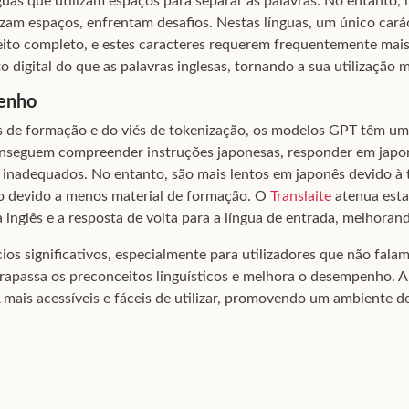
nguas que utilizam espaços para separar as palavras. No entanto,
lizam espaços, enfrentam desafios. Nestas línguas, um único car
ito completo, e estes caracteres requerem frequentemente mais
digital do que as palavras inglesas, tornando a sua utilização m
enho
os de formação e do viés de tokenização, os modelos GPT têm 
nseguem compreender instruções japonesas, responder em japon
os inadequados. No entanto, são mais lentos em japonês devido 
to devido a menos material de formação. O
Translaite
atenua esta
a inglês e a resposta de volta para a língua de entrada, melhor
ios significativos, especialmente para utilizadores que não fala
ltrapassa os preconceitos linguísticos e melhora o desempenho. A
mais acessíveis e fáceis de utilizar, promovendo um ambiente de 