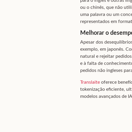
para o inglês e outras lí
ou o chinês, que não uti
uma palavra ou um conce
representados em formato 
Melhorar o desemp
Apesar dos desequilíbri
exemplo, em japonês. Co
natural e rejeitar pedid
e à falta de conhecimen
pedidos não ingleses par
Translaite
oferece benefíc
tokenização eficiente, u
modelos avançados de IA 