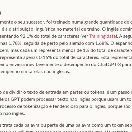
a
mente o seu sucessor, foi treinado numa grande quantidade de 
 é a distribuição linguística no material de treino. O inglês d
sentando 92,1% do total de caracteres (ver
Training data
). A se
enas 1,78%, seguida de perto pelo alemão com 1,68%. O espanhol,
em, mas cada um representa menos de 1% do total de caracter
 representa apenas 0,16% do total de caracteres. Esta represen
reino enviesa inevitavelmente o desempenho do ChatGPT-3 para 
sempenho em tarefas não inglesas.
o de dividir o texto de entrada em partes ou tokens, é um passo
los GPT podem processar texto não inglês porque usam um toke
processo de tokenização é tendencioso para o inglês, porque são
o não inglês.
 trata cada palavra ou parte de uma palavra como um token sep