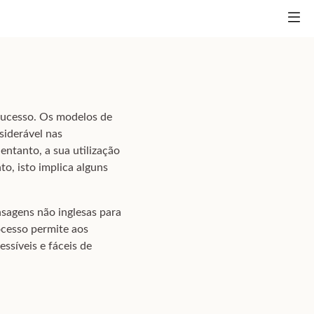
 sucesso. Os modelos de
iderável nas
ntanto, a sua utilização
o, isto implica alguns
nsagens não inglesas para
ocesso permite aos
ssíveis e fáceis de