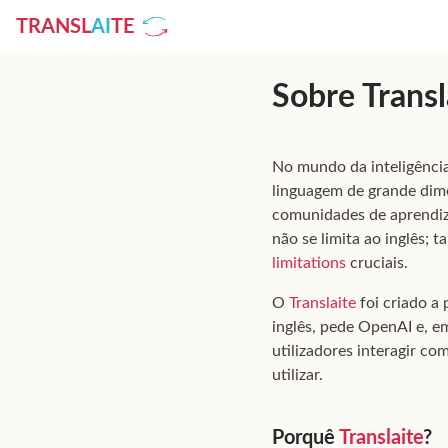
TRANSL
AI
TE
Sobre Transl
No mundo da inteligência
linguagem de grande dim
comunidades de aprendiz
não se limita ao inglês;
limitations
cruciais.
O
Translaite
foi criado a 
inglês, pede OpenAI e, e
utilizadores interagir co
utilizar.
Porquê
Translaite
?