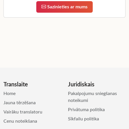
Sazinieties ar mums
Translaite
Juridiskais
Home
Pakalpojumu sniegšanas
noteikumi
Jauna tērzēšana
Privātuma politika
Vairāku translatoru
Sīkfailu politika
Cenu noteikšana