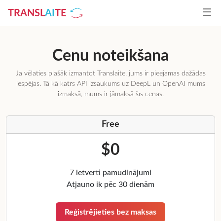
TRANSL
AI
TE
Cenu noteikšana
Ja vēlaties plašāk izmantot Translaite, jums ir pieejamas dažādas
iespējas. Tā kā katrs API izsaukums uz DeepL un OpenAI mums
izmaksā, mums ir jāmaksā šīs cenas.
Free
$0
7 ietverti pamudinājumi
Atjauno ik pēc 30 dienām
Reģistrējieties bez maksas