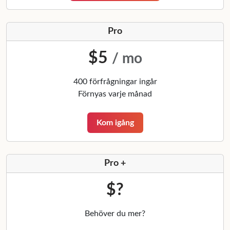
Pro
$5
/ mo
400 förfrågningar ingår
Förnyas varje månad
Kom igång
Pro +
$?
Behöver du mer?