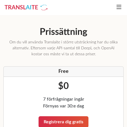
TRANSL
AI
TE
Prissättning
Om du vill använda Translaite i större utsträckning har du olika
alternativ. Eftersom varje API-samtal till DeepL och OpenAI
kostar oss måste vi ta ut dessa priser.
Free
$0
7 förfrågningar ingår
Förnyas var 30:e dag
Registrera dig gratis