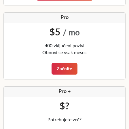
Pro
$5
/ mo
400 vključeni pozivi
Obnovi se vsak mesec
Začnite
Pro +
$?
Potrebujete več?