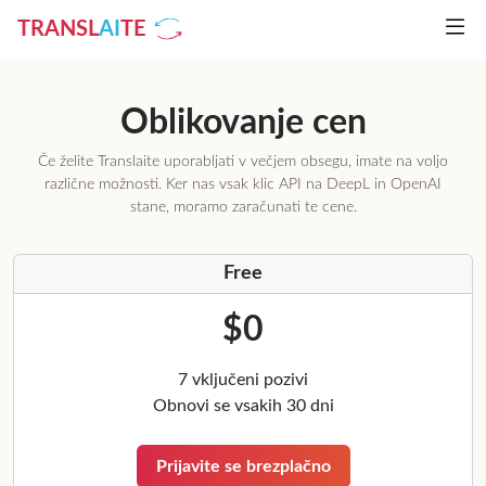
TRANSL
AI
TE
Oblikovanje cen
Če želite Translaite uporabljati v večjem obsegu, imate na voljo
različne možnosti. Ker nas vsak klic API na DeepL in OpenAI
stane, moramo zaračunati te cene.
Free
$0
7 vključeni pozivi
Obnovi se vsakih 30 dni
Prijavite se brezplačno