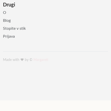
Drugi
O
Blog
Stopite v stik
Prijava
Made with ♥️ by ©
Margareti