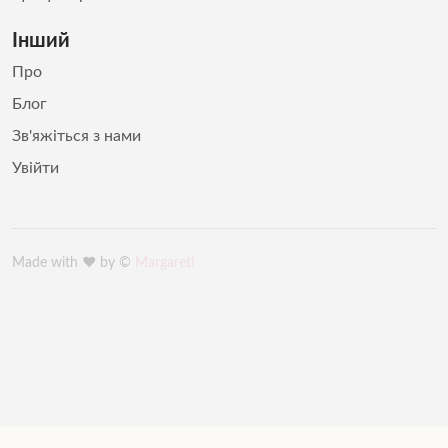
Інший
Про
Блог
Зв'яжіться з нами
Увійти
Made with ♥️ by ©
Margareti