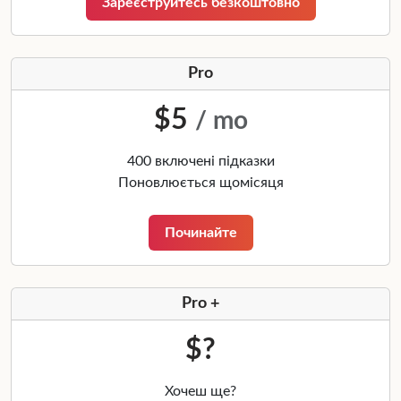
Зареєструйтесь безкоштовно
Pro
$5
/ mo
400 включені підказки
Поновлюється щомісяця
Починайте
Pro +
$?
Хочеш ще?